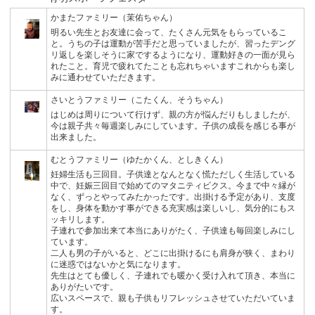
かまたファミリー（茉佑ちゃん）
明るい先生とお友達に会って、たくさん元気をもらっているこ
と。うちの子は運動が苦手だと思っていましたが、習ったデング
リ返しを楽しそうに家でするようになり、運動好きの一面が見ら
れたこと。育児で疲れてたことも忘れちゃいますこれからも楽し
みに通わせていただきます。
さいとうファミリー（こたくん、そうちゃん）
はじめは周りについて行けず、親の方が悩んだりもしましたが、
今は親子共々毎週楽しみにしています。子供の成長を感じる事が
出来ました。
むとうファミリー（ゆたかくん、としきくん）
妊婦生活も三回目。子供達となんとなく慌ただしく生活している
中で、妊娠三回目で始めてのマタニティビクス。今まで中々縁が
なく、ずっとやってみたかったです。出掛ける予定があり、支度
をし、身体を動かす事ができる充実感は楽しいし、気分的にもス
ッキリします。
子連れで参加出来て本当にありがたく、子供達も毎回楽しみにし
ています。
二人も男の子がいると、どこに出掛けるにも肩身が狭く、まわり
に迷惑ではないかと気になります。
先生はとても優しく、子連れでも暖かく受け入れて頂き、本当に
ありがたいです。
広いスペースで、親も子供もリフレッシュさせていただいていま
す。