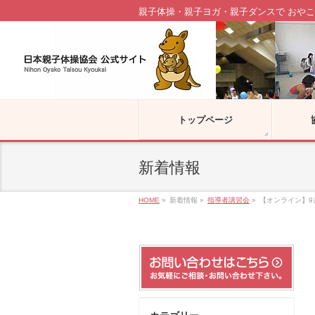
親子体操・親子ヨガ・親子ダンスで おやこ
トップページ
新着情報
HOME
»
新着情報
»
指導者講習会
»
【オンライン】9