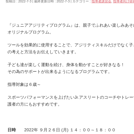
投稿日 : 2022-7-3
最終更新日時 : 2022-7-3
カテゴリー :
指導者講習会
,
指導者向け研
『ジュニアアジリティプログラム』は、親子でふれあい楽しみあそ
オリジナルプログラム。
ツールを効果的に使用することで、アジリティスキルだけでなく子
の考えと方法をお伝えしていきます。
子ども達が楽しく運動を続け、身体を動かすことが好きなる！
その為のサポートが出来るようになるプログラムです。
指導対象は６歳～
スポーツパフォーマンスを上げたいJr.アスリートのコーチやトレ
護者の方にもおすすめです。
日時
2022年 ９月２６日 (月) １４：００～１８：００