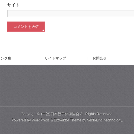
サイト
リンク集
サイトマップ
お問合せ
Copyright ©
(一社)日本親子体操協会
All Rights Reserved.
Powered by
WordPress
&
BizVektor Theme
by
Vektor,Inc.
technology.