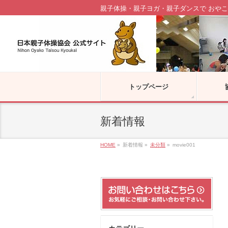
親子体操・親子ヨガ・親子ダンスで おやこ
トップページ
新着情報
HOME
»
新着情報
»
未分類
»
movie001