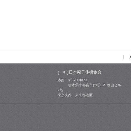
(一社)日本親子体操協会
本部 〒320-0023
栃木県宇都宮市仲町1-21檜山ビル
2階
東京支部 東京都港区